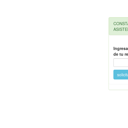
CONST
ASISTE
Ingres
de tu r
solic