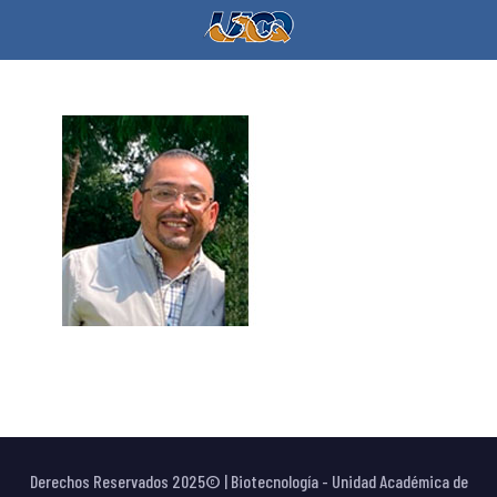
Derechos Reservados 2025© | Biotecnología - Unidad Académica de